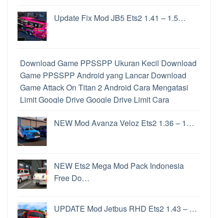
Update Fix Mod JB5 Ets2 1.41 – 1.5…
Download Game PPSSPP Ukuran Kecil
Download
Game PPSSPP Android yang Lancar
Download
Game Attack On Titan 2 Android
Cara Mengatasi
Limit Google Drive
Google Drive Limit
Cara
Memainkan Game PS2 di Hp Android
Download
NEW Mod Avanza Veloz Ets2 1.36 – 1…
PPSSPP Untuk PC
Perbedaan PPSSPP dan
PPSSPP Gold
Cara Memainkan Game PS2 di
Android
Perbedaan File ISO dan CSO
Cara
Convoy Ets2
Game Penghasil uang Langsung Ke
NEW Ets2 Mega Mod Pack Indonesia
Rekening
Game Penghasil Uang
Update Windows
Free Do…
11
Cara Update Windows 11
Update Windows 11
Fitur Windows 11
Aplikasi Penghasil Uang Terbukti
UPDATE Mod Jetbus RHD Ets2 1.43 – …
Membayar
Aplikasi Penghasil Uang
Ets2 Apk