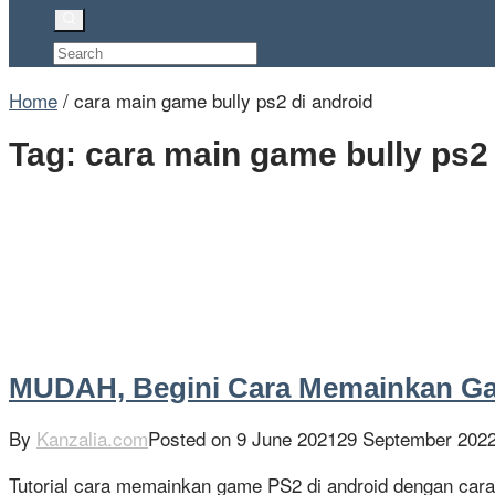
Home
/
cara main game bully ps2 di android
Tag:
cara main game bully ps2 
MUDAH, Begini Cara Memainkan Gam
By
Kanzalia.com
Posted on
9 June 2021
29 September 202
Tutorial cara memainkan game PS2 di android dengan car