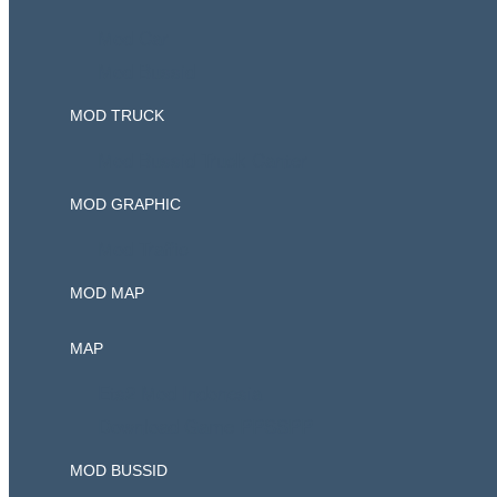
Mod Car
Mod Bussid
MOD TRUCK
Mod Bussid Truck Canter
MOD GRAPHIC
Mod Traffic
MOD MAP
MAP
Ets2 Mod Indonesia
Download Game PPSSPP
MOD BUSSID