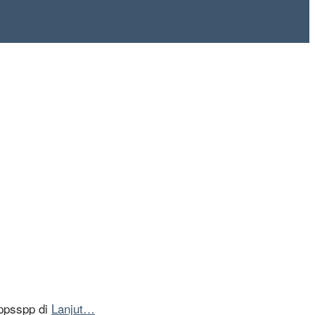
 ppsspp di
Lanjut…