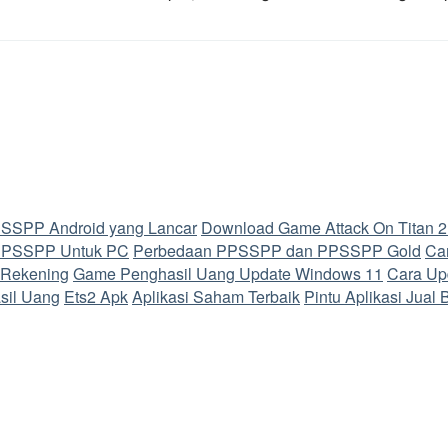
SSPP Android yang Lancar
Download Game Attack On Titan 2
PPSSPP Untuk PC
Perbedaan PPSSPP dan PPSSPP Gold
Ca
 Rekening
Game Penghasil Uang
Update Windows 11
Cara Up
sil Uang
Ets2 Apk
Aplikasi Saham Terbaik
Pintu Aplikasi Jual 