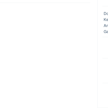
D
Ke
An
Ga
Ca
Dr
Me
An
Un
da
Me
Pe
Ca
Pe
Re
Up