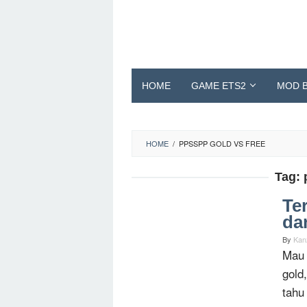
Skip
to
content
HOME
GAME ETS2
MOD 
HOME
/
PPSSPP GOLD VS FREE
Tag:
Te
da
By
Kan
Mau 
gold
tahu