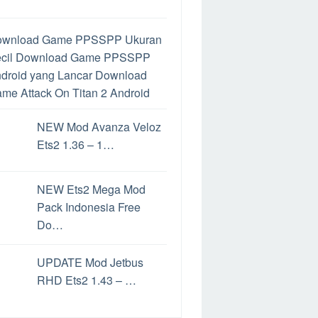
ownload Game PPSSPP Ukuran
cil
Download Game PPSSPP
droid yang Lancar
Download
me Attack On Titan 2 Android
ra Mengatasi Limit Google
NEW Mod Avanza Veloz
ive
Google Drive Limit
Cara
Ets2 1.36 – 1…
mainkan Game PS2 di Hp
droid
Download PPSSPP
tuk PC
Perbedaan PPSSPP
NEW Ets2 Mega Mod
n PPSSPP Gold
Cara
Pack Indonesia Free
mainkan Game PS2 di Android
Do…
rbedaan File ISO dan CSO
ra Convoy Ets2
Game
UPDATE Mod Jetbus
nghasil uang Langsung Ke
RHD Ets2 1.43 – …
kening
Game Penghasil Uang
date Windows 11
Cara Update