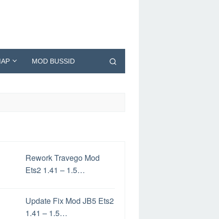
AP
MOD BUSSID
Rework Travego Mod
Ets2 1.41 – 1.5…
Update Fix Mod JB5 Ets2
1.41 – 1.5…