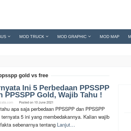
BUS
MOD TRUCK
MOD GRAPHIC
MOD MAP
M
ppsspp gold vs free
rnyata Ini 5 Perbedaan PPSSPP
n PPSSPP Gold, Wajib Tahu !
zalia.com
Posted on
10 June 2021
tahu apa saja perbedaan PPSSPP dan PPSSPP
, ternyata 5 ini yang membedakannya. Kalian wajib
 fakta sebenarnya tentang
Lanjut…