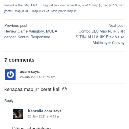
Posted in
Mod Map Ets2
Tagged
java road revolution
,
jrr v0.3
,
map jrr
,
map jrr 0.3
,
map
jrr ets2
,
map jrr v0.3
,
map jrr v1.41
,
save profile map jrr
Post
Previous post
Next post
Review Game Vainglory, MOBA
Combo DLC Map NJIR JRR
navigation
dengan Kontrol Responsive
SITINJAU LAUIK Ets2 V1.41
Multiplayer Convoy
7 comments
adam
says:
26 July 2021 at 11:56 am
kenapaa map jrr berat kali 🙁
Reply
Kanzalia.com
says:
26 July 2021 at 4:13 pm
Dibuat standalone