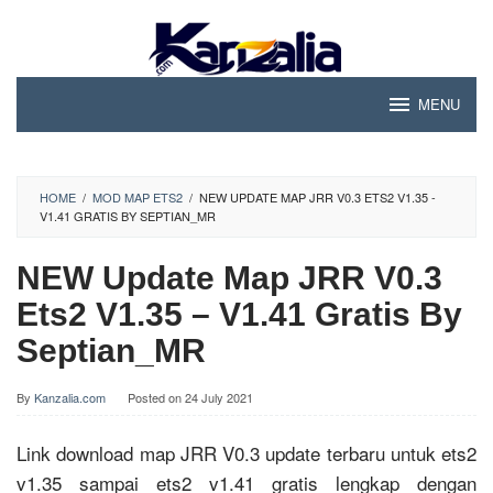
Skip
to
content
MENU
HOME
/
MOD MAP ETS2
/
NEW UPDATE MAP JRR V0.3 ETS2 V1.35 -
V1.41 GRATIS BY SEPTIAN_MR
NEW Update Map JRR V0.3
Ets2 V1.35 – V1.41 Gratis By
Septian_MR
By
Kanzalia.com
Posted on
24 July 2021
Link download map JRR V0.3 update terbaru untuk ets2
v1.35 sampai ets2 v1.41 gratis lengkap dengan