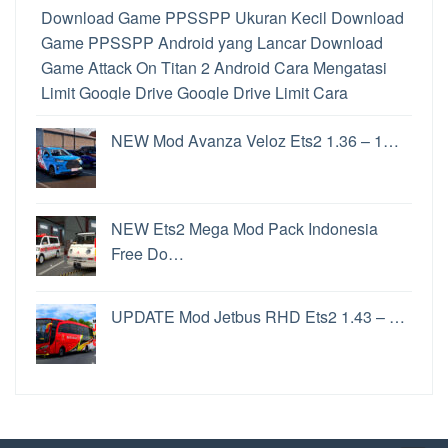
Download Game PPSSPP Ukuran Kecil
Download
Game PPSSPP Android yang Lancar
Download
Game Attack On Titan 2 Android
Cara Mengatasi
Limit Google Drive
Google Drive Limit
Cara
Memainkan Game PS2 di Hp Android
Download
NEW Mod Avanza Veloz Ets2 1.36 – 1…
PPSSPP Untuk PC
Perbedaan PPSSPP dan
PPSSPP Gold
Cara Memainkan Game PS2 di
Android
Perbedaan File ISO dan CSO
Cara
Convoy Ets2
Game Penghasil uang Langsung Ke
NEW Ets2 Mega Mod Pack Indonesia
Rekening
Game Penghasil Uang
Update Windows
Free Do…
11
Cara Update Windows 11
Update Windows 11
Fitur Windows 11
Aplikasi Penghasil Uang Terbukti
UPDATE Mod Jetbus RHD Ets2 1.43 – …
Membayar
Aplikasi Penghasil Uang
Ets2 Apk
Aplikasi Saham Terbaik
Pintu Aplikasi Jual Beli
Crypto Terpercaya Di Indonesia