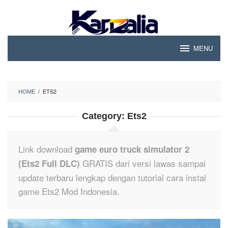
Skip
to
content
MENU
HOME
/
ETS2
Category:
Ets2
Link download
game euro truck simulator 2
GRATIS dari versi lawas sampai
(Ets2 Full DLC)
update terbaru lengkap dengan tutorial cara instal
game Ets2 Mod Indonesia.