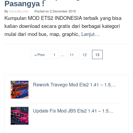
Pasangya !
By
Kanzalia.com
Posted on
2 December 2019
Kumpulan MOD ETS2 INDONESIA terbaik yang bisa
kalian download secara gratis dari berbagai kategori
mulai dari mod bus, map, graphic,
Lanjut…
Prev
1
…
11
12
13
Rework Travego Mod Ets2 1.41 – 1.5…
Update Fix Mod JB5 Ets2 1.41 – 1.5…