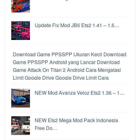
Update Fix Mod JB5 Ets2 1.41 – 1.5…
Download Game PPSSPP Ukuran Kecil
Download
Game PPSSPP Android yang Lancar
Download
Game Attack On Titan 2 Android
Cara Mengatasi
Limit Google Drive
Google Drive Limit
Cara
Memainkan Game PS2 di Hp Android
Download
NEW Mod Avanza Veloz Ets2 1.36 – 1…
PPSSPP Untuk PC
Perbedaan PPSSPP dan
PPSSPP Gold
Cara Memainkan Game PS2 di
Android
Perbedaan File ISO dan CSO
Cara
Convoy Ets2
Game Penghasil uang Langsung Ke
NEW Ets2 Mega Mod Pack Indonesia
Rekening
Game Penghasil Uang
Update Windows
Free Do…
11
Cara Update Windows 11
Update Windows 11