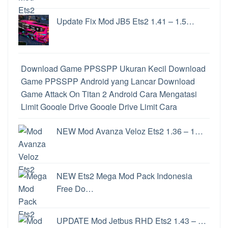
Update Fix Mod JB5 Ets2 1.41 – 1.5…
Download Game PPSSPP Ukuran Kecil
Download
Game PPSSPP Android yang Lancar
Download
Game Attack On Titan 2 Android
Cara Mengatasi
Limit Google Drive
Google Drive Limit
Cara
Memainkan Game PS2 di Hp Android
Download
NEW Mod Avanza Veloz Ets2 1.36 – 1…
PPSSPP Untuk PC
Perbedaan PPSSPP dan
PPSSPP Gold
Cara Memainkan Game PS2 di
Android
Perbedaan File ISO dan CSO
Cara
Convoy Ets2
Game Penghasil uang Langsung Ke
NEW Ets2 Mega Mod Pack Indonesia
Rekening
Game Penghasil Uang
Update Windows
Free Do…
11
Cara Update Windows 11
Update Windows 11
Fitur Windows 11
Aplikasi Penghasil Uang Terbukti
UPDATE Mod Jetbus RHD Ets2 1.43 – …
Membayar
Aplikasi Penghasil Uang
Ets2 Apk