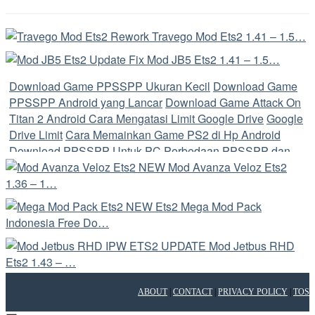
Rework Travego Mod Ets2 1.41 – 1.5…
Update Fix Mod JB5 Ets2 1.41 – 1.5…
Download Game PPSSPP Ukuran Kecil
Download Game
PPSSPP Android yang Lancar
Download Game Attack On
Titan 2 Android
Cara Mengatasi Limit Google Drive
Google
Drive Limit
Cara Memainkan Game PS2 di Hp Android
Download PPSSPP Untuk PC
Perbedaan PPSSPP dan
PPSSPP Gold
Cara Memainkan Game PS2 di Android
NEW Mod Avanza Veloz Ets2
1.36 – 1…
Perbedaan File ISO dan CSO
Cara Convoy Ets2
Game
Penghasil uang Langsung Ke Rekening
Game Penghasil
NEW Ets2 Mega Mod Pack
Uang
Update Windows 11
Cara Update Windows 11
Indonesia Free Do…
Update Windows 11
Fitur Windows 11
Aplikasi Penghasil
UPDATE Mod Jetbus RHD
Uang Terbukti Membayar
Aplikasi Penghasil Uang
Ets2
Ets2 1.43 – …
Apk
Aplikasi Saham Terbaik
Pintu Aplikasi Jual Beli Crypto
Terpercaya Di Indonesia
ABOUT
|
CONTACT
|
PRIVACY POLICY
|
TOS