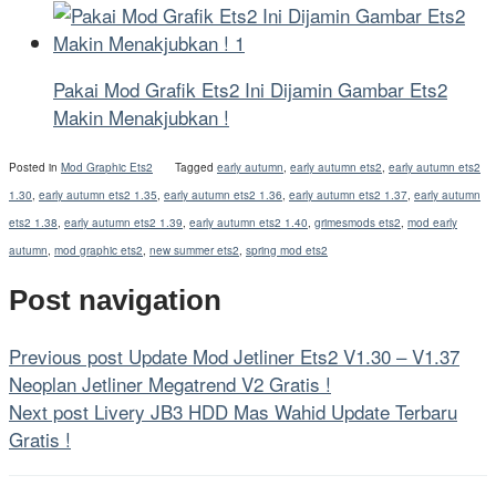
Pakai Mod Grafik Ets2 Ini Dijamin Gambar Ets2
Makin Menakjubkan !
Posted in
Mod Graphic Ets2
Tagged
early autumn
,
early autumn ets2
,
early autumn ets2
1.30
,
early autumn ets2 1.35
,
early autumn ets2 1.36
,
early autumn ets2 1.37
,
early autumn
ets2 1.38
,
early autumn ets2 1.39
,
early autumn ets2 1.40
,
grimesmods ets2
,
mod early
autumn
,
mod graphic ets2
,
new summer ets2
,
spring mod ets2
Post navigation
Previous post
Update Mod Jetliner Ets2 V1.30 – V1.37
Neoplan Jetliner Megatrend V2 Gratis !
Next post
Livery JB3 HDD Mas Wahid Update Terbaru
Gratis !