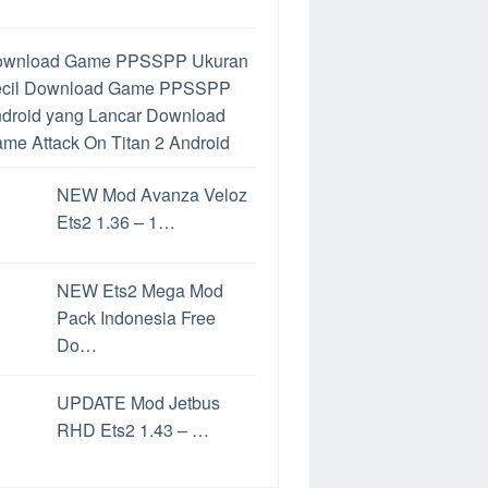
ownload Game PPSSPP Ukuran
cil
Download Game PPSSPP
droid yang Lancar
Download
me Attack On Titan 2 Android
ra Mengatasi Limit Google
NEW Mod Avanza Veloz
ive
Google Drive Limit
Cara
Ets2 1.36 – 1…
mainkan Game PS2 di Hp
droid
Download PPSSPP
tuk PC
Perbedaan PPSSPP
NEW Ets2 Mega Mod
n PPSSPP Gold
Cara
Pack Indonesia Free
mainkan Game PS2 di Android
Do…
rbedaan File ISO dan CSO
ra Convoy Ets2
Game
UPDATE Mod Jetbus
nghasil uang Langsung Ke
RHD Ets2 1.43 – …
kening
Game Penghasil Uang
date Windows 11
Cara Update