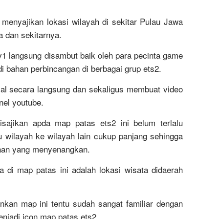
menyajikan lokasi wilayah di sekitar Pulau Jawa
 dan sekitarnya.
1 langsung disambut baik oleh para pecinta game
 bahan perbincangan di berbagai grup ets2.
jal secara langsung dan sekaligus membuat video
nel youtube.
isajikan apda map patas ets2 ini belum terlalu
tu wilayah ke wilayah lain cukup panjang sehingga
nan yang menyenangkan.
 di map patas ini adalah lokasi wisata didaerah
kan map ini tentu sudah sangat familiar dengan
jadi icon map patas ets2.