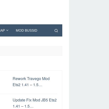
AP
MOD BUSSID
Rework Travego Mod
Ets2 1.41 – 1.5…
Update Fix Mod JB5 Ets2
1.41 – 1.5…