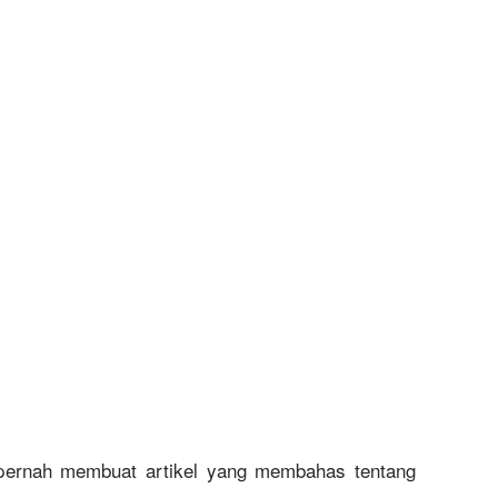
Wi
Fi
Pe
M
U
Te
Cr
pernah membuat artikel yang membahas tentang