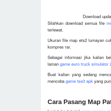
Download updat
Silahkan download semua file
mo
terlewat.
Ukuran file map ets2 lumayan c
kompres rar.
Sebagai informasi jika kalian b
laman
game euro truck simulator 
Buat kalian yang sedang mencar
mencoba
game tse3 apk
yang puny
Cara Pasang Map Pa