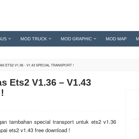
BUS
MOD TRUCK
MOD GRAPHIC
MOD MAP
M
S ETS2 V1.36 - V1.43 SPECIAL TRANSPORT !
 Ets2 V1.36 – V1.43
!
an tambahan special transport untuk ets2 v1.36
pai ets2 v1.43 free download !