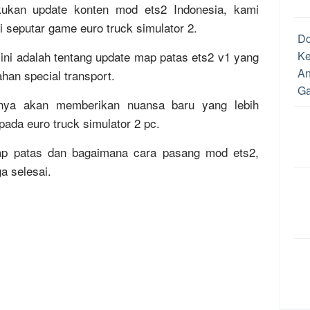
kukan update konten mod ets2 Indonesia, kami
 seputar game euro truck simulator 2.
D
 ini adalah tentang update map patas ets2 v1 yang
Ke
An
han special transport.
Ga
unya akan memberikan nuansa baru yang lebih
Ca
ada euro truck simulator 2 pc.
Dr
Me
ap patas dan bagaimana cara pasang mod ets2,
An
a selesai.
Un
da
Me
Pe
Ca
Pe
Re
Up