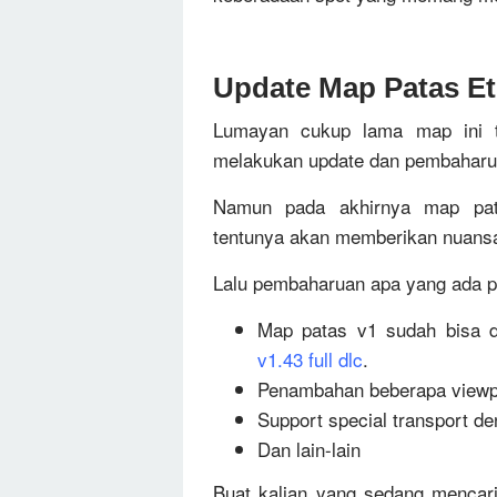
Update Map Patas E
Lumayan cukup lama map ini t
melakukan update dan pembaharu
Namun pada akhirnya map pat
tentunya akan memberikan nuansa
Lalu pembaharuan apa yang ada pa
Map patas v1 sudah bisa d
v1.43 full dlc
.
Penambahan beberapa viewpoin
Support special transport d
Dan lain-lain
Buat kalian yang sedang menca