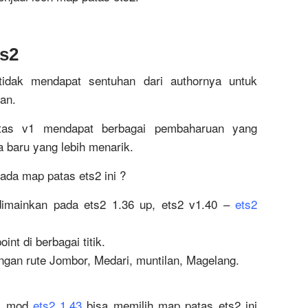
ts2
idak mendapat sentuhan dari authornya untuk
an.
as v1 mendapat berbagai pembaharuan yang
 baru yang lebih menarik.
da map patas ets2 ini ?
imainkan pada ets2 1.36 up, ets2 v1.40 –
ets2
t di berbagai titik.
engan rute Jombor, Medari, muntilan, Magelang.
ri mod
ets2 1.43
bisa memilih map patas ets2 ini