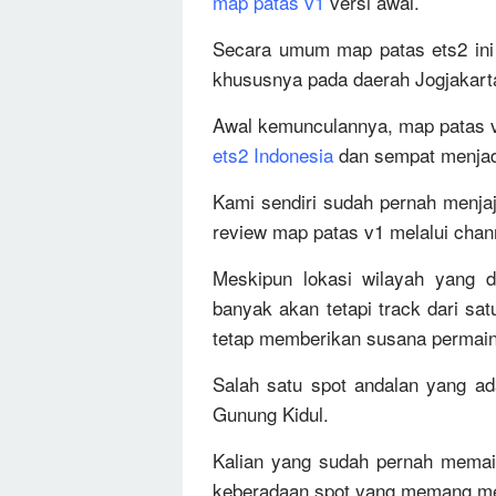
map patas v1
versi awal.
Secara umum map patas ets2 ini 
khususnya pada daerah Jogjakarta
Awal kemunculannya, map patas v
ets2 Indonesia
dan sempat menjadi
Kami sendiri sudah pernah menja
review map patas v1 melalui chan
Meskipun lokasi wilayah yang d
banyak akan tetapi track dari sa
tetap memberikan susana permai
Salah satu spot andalan yang ada
Gunung Kidul.
Kalian yang sudah pernah memain
keberadaan spot yang memang men