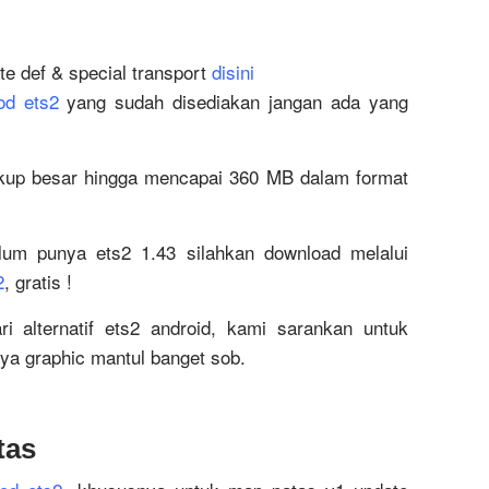
e def & special transport
disini
d ets2
yang sudah disediakan jangan ada yang
ukup besar hingga mencapai 360 MB dalam format
elum punya ets2 1.43 silahkan download melalui
2
, gratis !
i alternatif ets2 android, kami sarankan untuk
a graphic mantul banget sob.
tas