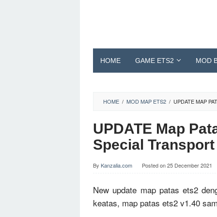
Skip
to
content
HOME
GAME ETS2
MOD 
HOME
/
MOD MAP ETS2
/
UPDATE MAP PATA
UPDATE Map Patas
Special Transport 
By
Kanzalia.com
Posted on
25 December 2021
New update map patas ets2 deng
keatas, map patas ets2 v1.40 sam