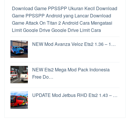
Download Game PPSSPP Ukuran Kecil
Download
Game PPSSPP Android yang Lancar
Download
Game Attack On Titan 2 Android
Cara Mengatasi
Limit Google Drive
Google Drive Limit
Cara
Memainkan Game PS2 di Hp Android
Download
NEW Mod Avanza Veloz Ets2 1.36 – 1…
PPSSPP Untuk PC
Perbedaan PPSSPP dan
PPSSPP Gold
Cara Memainkan Game PS2 di
Android
Perbedaan File ISO dan CSO
Cara
Convoy Ets2
Game Penghasil uang Langsung Ke
NEW Ets2 Mega Mod Pack Indonesia
Rekening
Game Penghasil Uang
Update Windows
Free Do…
11
Cara Update Windows 11
Update Windows 11
Fitur Windows 11
Aplikasi Penghasil Uang Terbukti
UPDATE Mod Jetbus RHD Ets2 1.43 – …
Membayar
Aplikasi Penghasil Uang
Ets2 Apk
Aplikasi Saham Terbaik
Pintu Aplikasi Jual Beli
Crypto Terpercaya Di Indonesia