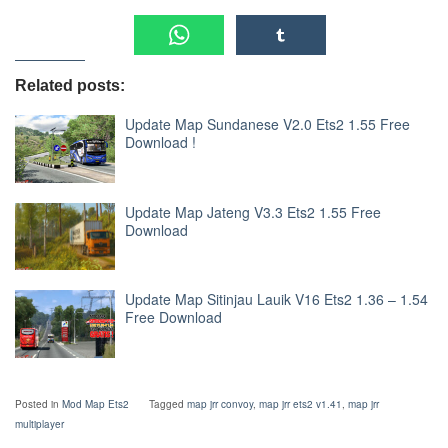
Related posts:
Update Map Sundanese V2.0 Ets2 1.55 Free
Download !
Update Map Jateng V3.3 Ets2 1.55 Free
Download
Update Map Sitinjau Lauik V16 Ets2 1.36 – 1.54
Free Download
Posted in
Mod Map Ets2
Tagged
map jrr convoy
,
map jrr ets2 v1.41
,
map jrr
multiplayer