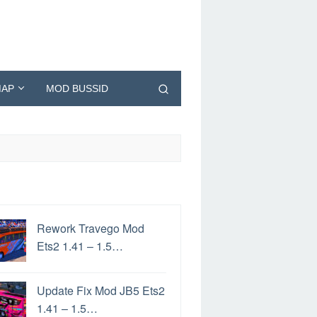
AP
MOD BUSSID
Rework Travego Mod
Ets2 1.41 – 1.5…
Update Fix Mod JB5 Ets2
1.41 – 1.5…