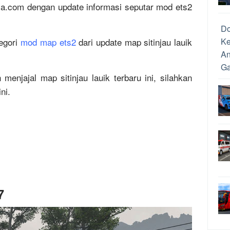
ia.com dengan update informasi seputar mod ets2
D
egori
mod map ets2
dari update map sitinjau lauik
Ke
An
Ga
menjajal map sitinjau lauik terbaru ini, silahkan
Ca
ni.
Dr
Me
An
Un
da
Me
Pe
Ca
7
Pe
Re
Up