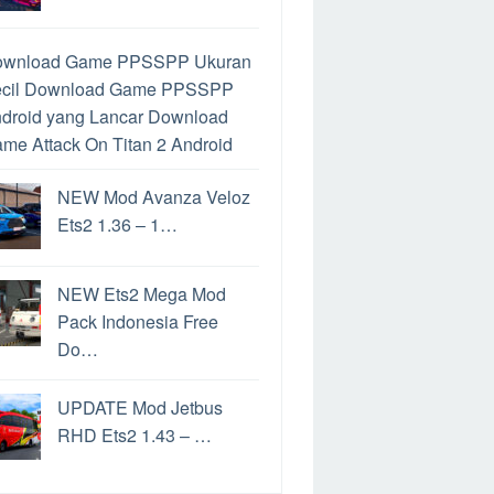
ownload Game PPSSPP Ukuran
cil
Download Game PPSSPP
droid yang Lancar
Download
me Attack On Titan 2 Android
ra Mengatasi Limit Google
NEW Mod Avanza Veloz
ive
Google Drive Limit
Cara
Ets2 1.36 – 1…
mainkan Game PS2 di Hp
droid
Download PPSSPP
tuk PC
Perbedaan PPSSPP
NEW Ets2 Mega Mod
n PPSSPP Gold
Cara
Pack Indonesia Free
mainkan Game PS2 di Android
Do…
rbedaan File ISO dan CSO
ra Convoy Ets2
Game
UPDATE Mod Jetbus
nghasil uang Langsung Ke
RHD Ets2 1.43 – …
kening
Game Penghasil Uang
date Windows 11
Cara Update