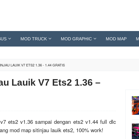
BUS
MOD TRUCK
MOD GRAPHIC
MOD MAP
M
NJAU LAUIK V7 ETS2 1.36 - 1.44 GRATIS
au Lauik V7 Ets2 1.36 –
 v7 ets2 v1.36 sampai dengan ets2 v1.44 full dlc
ng mod map sitinjau lauik ets2, 100% work!