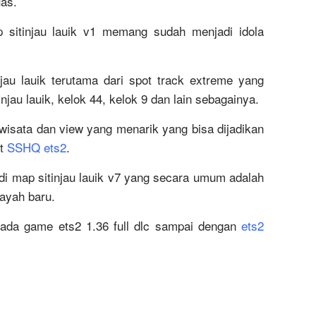
as.
p sitinjau lauik v1 memang sudah menjadi idola
jau lauik terutama dari spot track extreme yang
tinjau lauik, kelok 44, kelok 9 dan lain sebagainya.
 wisata dan view yang menarik yang bisa dijadikan
ot
SSHQ ets2
.
adi map sitinjau lauik v7 yang secara umum adalah
ayah baru.
 pada game ets2 1.36 full dlc sampai dengan
ets2