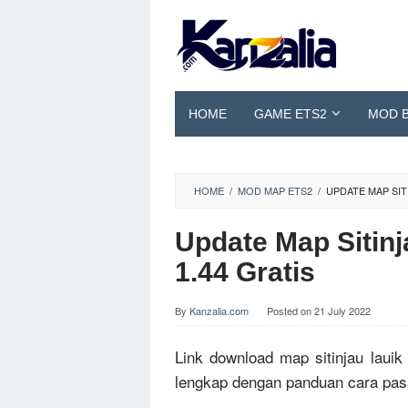
Skip
to
content
HOME
GAME ETS2
MOD 
HOME
/
MOD MAP ETS2
/
UPDATE MAP SITI
Update Map Sitinj
1.44 Gratis
By
Kanzalia.com
Posted on
21 July 2022
Link download map sitinjau lauik
lengkap dengan panduan cara pasa