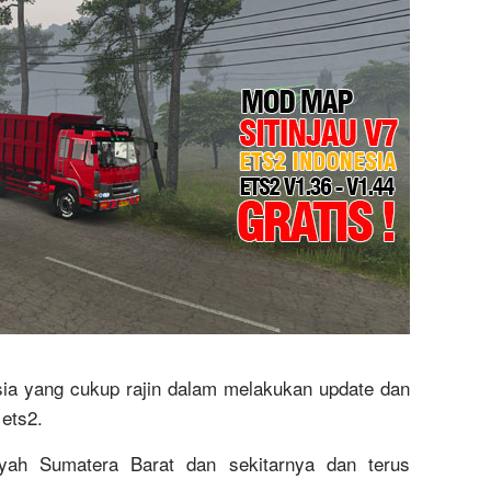
Wi
Fi
Pe
M
U
Te
Cr
ia yang cukup rajin dalam melakukan update dan
 ets2.
yah Sumatera Barat dan sekitarnya dan terus