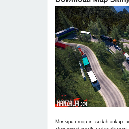
Meskipun map ini sudah cukup lam
akan tetapi masih sering didapati