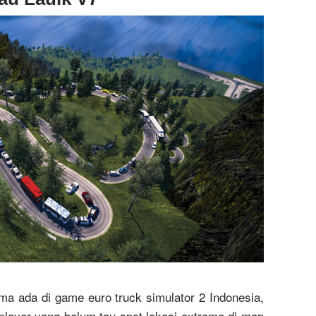
a ada di game euro truck simulator 2 Indonesia,
 player yang belum tau spot lokasi extreme di map